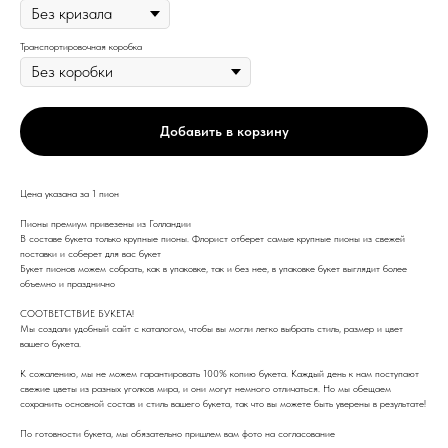
Транспортировочная коробка
Добавить в корзину
Цена указана за 1 пион
Пионы премиум привезены из Голландии
В составе букета только крупные пионы. Флорист отберет самые крупные пионы из свежей
поставки и соберет для вас букет
Букет пионов можем собрать, как в упаковке, так и без нее, в упаковке букет выглядит более
объемно и празднично
СООТВЕТСТВИЕ БУКЕТА!
Мы создали удобный сайт с каталогом, чтобы вы могли легко выбрать стиль, размер и цвет
вашего букета.
К сожалению, мы не можем гарантировать 100% копию букета. Каждый день к нам поступают
свежие цветы из разных уголков мира, и они могут немного отличаться. Но мы обещаем
сохранить основной состав и стиль вашего букета, так что вы можете быть уверены в результате!
По готовности букета, мы обязательно пришлем вам фото на согласование