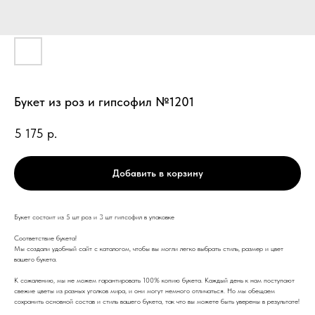
Букет из роз и гипсофил №1201
5 175
р.
Добавить в корзину
Букет состоит из 5 шт роз и 3 шт гипсофил в упаковке
Соответствие букета!
Мы создали удобный сайт с каталогом, чтобы вы могли легко выбрать стиль, размер и цвет
вашего букета.
К сожалению, мы не можем гарантировать 100% копию букета. Каждый день к нам поступают
свежие цветы из разных уголков мира, и они могут немного отличаться. Но мы обещаем
сохранить основной состав и стиль вашего букета, так что вы можете быть уверены в результате!