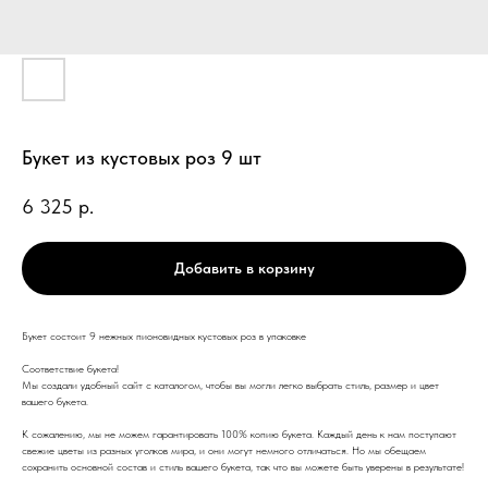
Букет из кустовых роз 9 шт
6 325
р.
Добавить в корзину
Букет состоит 9 нежных пионовидных кустовых роз в упаковке
Соответствие букета!
Мы создали удобный сайт с каталогом, чтобы вы могли легко выбрать стиль, размер и цвет
вашего букета.
К сожалению, мы не можем гарантировать 100% копию букета. Каждый день к нам поступают
свежие цветы из разных уголков мира, и они могут немного отличаться. Но мы обещаем
сохранить основной состав и стиль вашего букета, так что вы можете быть уверены в результате!