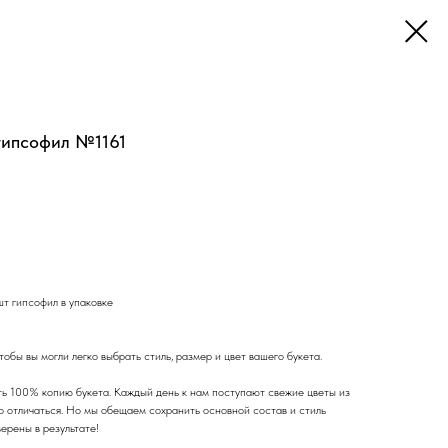
 гипсофил №1161
шт гипсофил в упаковке
обы вы могли легко выбрать стиль, размер и цвет вашего букета.
ь 100% копию букета. Каждый день к нам поступают свежие цветы из
го отличаться. Но мы обещаем сохранить основной состав и стиль
верены в результате!