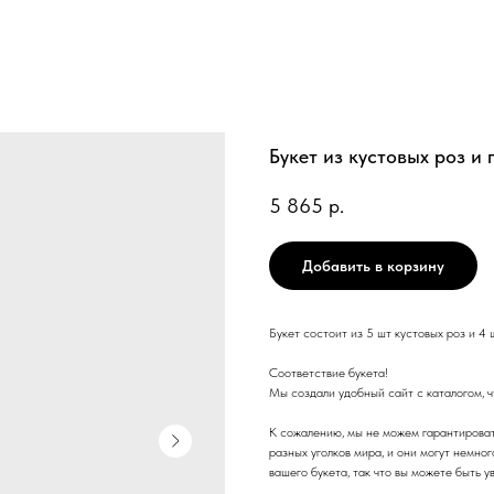
Букет из кустовых роз и
5 865
р.
Добавить в корзину
Букет состоит из 5 шт кустовых роз и 4 
Соответствие букета!
Мы создали удобный сайт с каталогом, чт
К сожалению, мы не можем гарантироват
разных уголков мира, и они могут немно
вашего букета, так что вы можете быть у