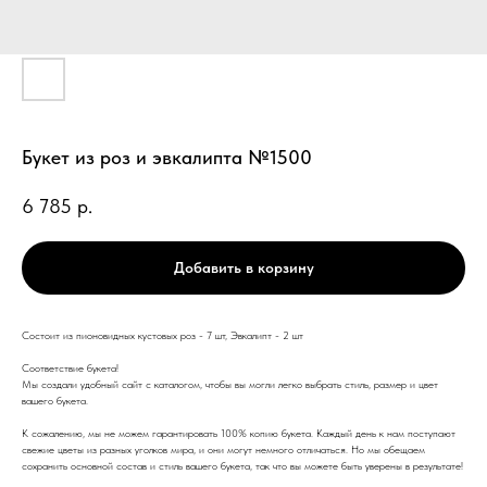
Букет из роз и эвкалипта №1500
6 785
р.
Добавить в корзину
Состоит из пионовидных кустовых роз - 7 шт, Эвкалипт - 2 шт
Соответствие букета!
Мы создали удобный сайт с каталогом, чтобы вы могли легко выбрать стиль, размер и цвет
вашего букета.
К сожалению, мы не можем гарантировать 100% копию букета. Каждый день к нам поступают
свежие цветы из разных уголков мира, и они могут немного отличаться. Но мы обещаем
сохранить основной состав и стиль вашего букета, так что вы можете быть уверены в результате!