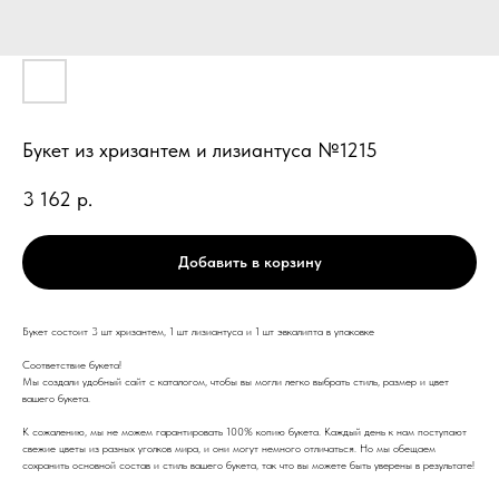
Букет из хризантем и лизиантуса №1215
3 162
р.
Добавить в корзину
Букет состоит 3 шт хризантем, 1 шт лизиантуса и 1 шт эвкалипта в упаковке
Соответствие букета!
Мы создали удобный сайт с каталогом, чтобы вы могли легко выбрать стиль, размер и цвет
вашего букета.
К сожалению, мы не можем гарантировать 100% копию букета. Каждый день к нам поступают
свежие цветы из разных уголков мира, и они могут немного отличаться. Но мы обещаем
сохранить основной состав и стиль вашего букета, так что вы можете быть уверены в результате!