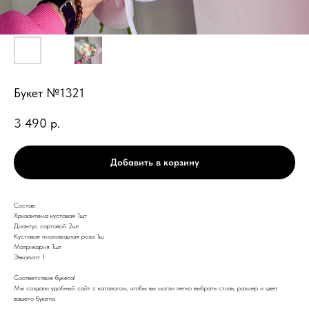
Букет №1321
3 490
р.
Добавить в корзину
Состав:
Хризантема кустовая 1шт
Диантус сортовой 2шт
Кустовая пионовидная роза 1ш
Матрикария 1шт
Эвкалипт 1
Соответствие букета!
Мы создали удобный сайт с каталогом, чтобы вы могли легко выбрать стиль, размер и цвет
вашего букета.