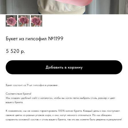
Букет из гипсофил №1199
5 520
р.
Добавить в корзину
Букет состоит из 9 шт гипсофил в упаковке
Соответствие букета!
Мы создали удобный сайт с каталогом, чтобы вы могли легко выбрать стиль, размер и цвет
вашего букета.
К сожалению, мы не можем гарантировать 100% копию букета. Каждый день к нам поступают
свежие цветы из разных уголков мира, и они могут немного отличаться. Но мы обещаем
сохранить основной состав и стиль вашего букета, так что вы можете быть уверены в результате!