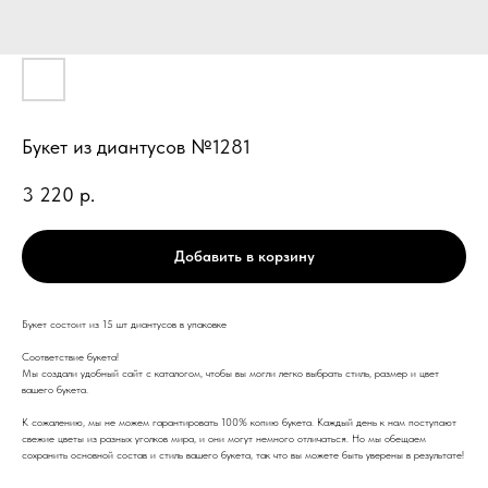
Букет из диантусов №1281
3 220
р.
Добавить в корзину
Букет состоит из 15 шт диантусов в упаковке
Соответствие букета!
Мы создали удобный сайт с каталогом, чтобы вы могли легко выбрать стиль, размер и цвет
вашего букета.
К сожалению, мы не можем гарантировать 100% копию букета. Каждый день к нам поступают
свежие цветы из разных уголков мира, и они могут немного отличаться. Но мы обещаем
сохранить основной состав и стиль вашего букета, так что вы можете быть уверены в результате!