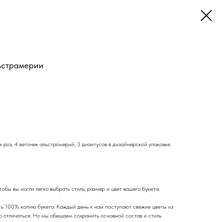
ьстрамерии
х роз, 4 веточек альстромерий, 3 диантусов в дизайнерской упаковке
обы вы могли легко выбрать стиль, размер и цвет вашего букета.
ь 100% копию букета. Каждый день к нам поступают свежие цветы из
го отличаться. Но мы обещаем сохранить основной состав и стиль