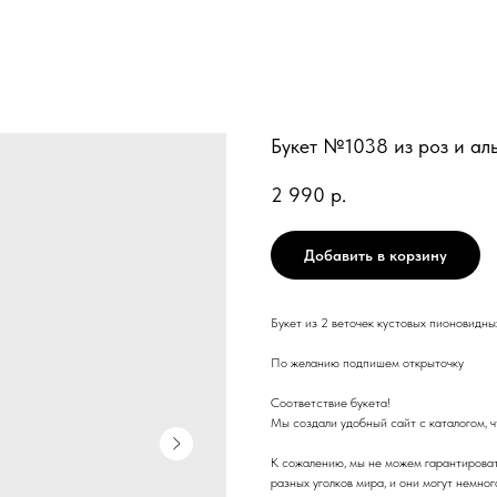
Букет №1038 из роз и ал
2 990
р.
Добавить в корзину
Букет из 2 веточек кустовых пионовидны
По желанию подпишем открыточку
Соответствие букета!
Мы создали удобный сайт с каталогом, чт
К сожалению, мы не можем гарантироват
разных уголков мира, и они могут немно