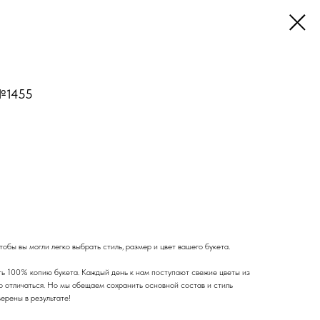
 №1455
обы вы могли легко выбрать стиль, размер и цвет вашего букета.
ь 100% копию букета. Каждый день к нам поступают свежие цветы из
го отличаться. Но мы обещаем сохранить основной состав и стиль
верены в результате!