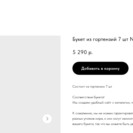
Букет из гортензий 7 шт
5 290
р.
Добавить в корзину
Состоит из гортензии 7 шт
Соответствие букета!
Мы создали удобный сайт с каталогом, чт
К сожалению, мы не можем гарантироват
разных уголков мира, и они могут немно
вашего букета, так что вы можете быть у